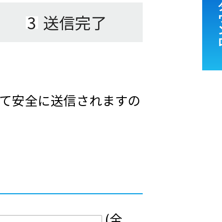
3
送信完了
って安全に送信されますの
(全