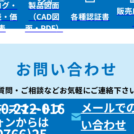
ログ・
製品図面
販売
各種認証書
表・価
（CAD図
表
面・PDF）
お問い合わせ
質問・ご相談など
お気軽にご連絡下さ
0-212-016
メールで
帯･スマートフ
ォンからは
い合わせ
0766)25-