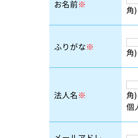
お名前
※
角)
ふりがな
※
角)
法人名
※
角)
個
メールアドレ