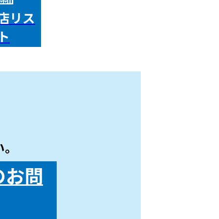
店リス
ト
い。
のお問