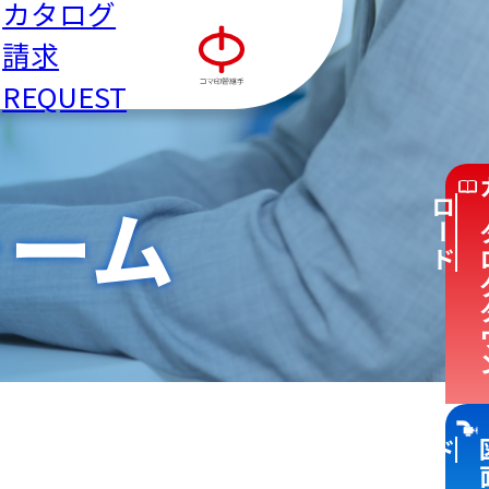
カタログ
請求
REQUEST
ねじ込み式管継手
販売店リスト
管端防食継手
ォーム
ド
MRジョイントⅡ
ド