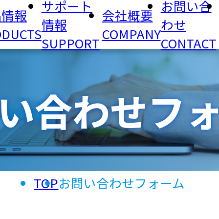
サポート
お問い合
品情報
会社概要
情報
わせ
ODUCTS
COMPANY
図面
SUPPORT
CONTACT
プジョイント
入図面・CAD
TLジョイント
各種認証書
システム
タ）
継手
FK継手
い合わせフ
溶接サドル
1押継手
プッシュジョ
トM型
TOP
お問い合わせフォーム