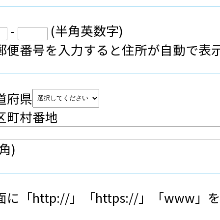
-
(半角英数字)
郵便番号を入力すると住所が自動で表
道府県
区町村番地
角)
面に「http://」「https://」「w
。