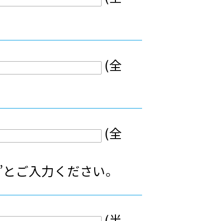
(全
(全
”とご入力ください。
(半