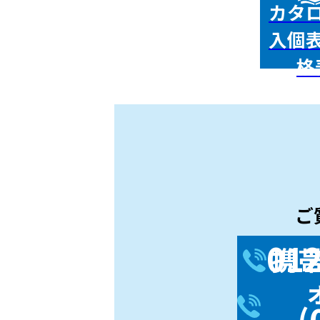
カタ
入個
格
ご
012
携
(