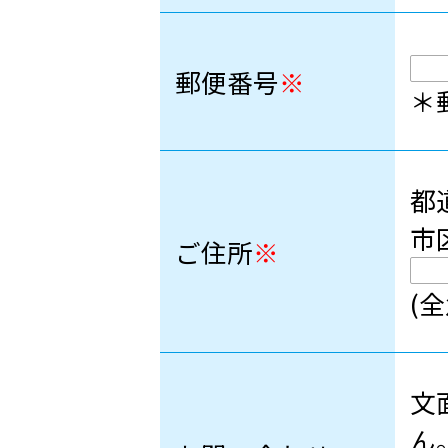
郵便番号
※
＊
都
市
ご住所
※
(全
文
ん