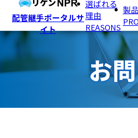
選ばれる
製
理由
配管継手ポータルサ
PR
製品
REASONS
イト
カタログ・入個
トッ
製品検索
（納
表・価格表
配管
デー
ZD継手
20K
お問
LAカップリング・
NS
グリップLA
コマ
ZD SUS継手
イン