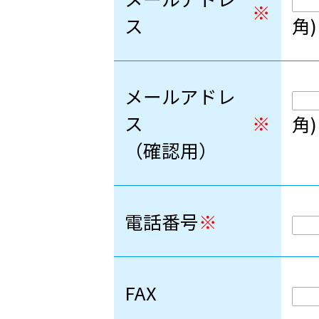
※
ス
角)
メールアドレ
ス
※
角)
（確認用）
電話番号
※
FAX