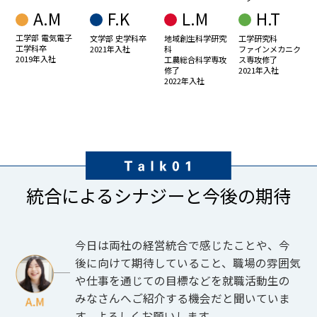
A.M
F.K
L.M
H.T
工学部 電気電子
文学部 史学科卒
地域創生科学研究
工学研究科
工学科卒
2021年入社
科
ファインメカニク
2019年入社
工農総合科学専攻
ス専攻修了
修了
2021年入社
2022年入社
統合によるシナジーと今後の期待
今日は両社の経営統合で感じたことや、今
後に向けて期待していること、職場の雰囲気
や仕事を通じての目標などを就職活動生の
みなさんへご紹介する機会だと聞いていま
す。よろしくお願いします。