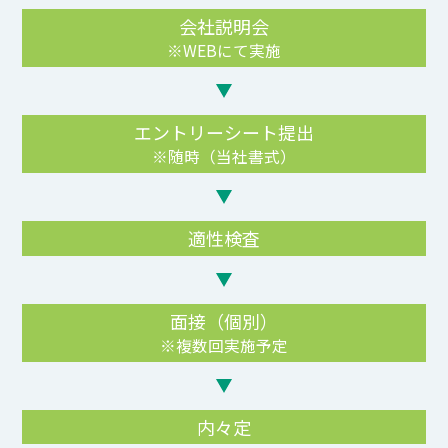
会社説明会
※WEBにて実施
エントリーシート提出
※随時（当社書式）
適性検査
面接（個別）
※複数回実施予定
内々定