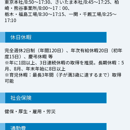
東京本社/8:50〜17:30、さいたま本社/8:45〜17:25、柏
崎・熊谷事業所/8:00〜17：00、
栃木・福島工場/8:30〜17:15、一関・千厩工場/8:25〜
17:10
休日休暇
完全週休2日制（年間120日）、年次有給休暇20日（初年
度15日）、慶弔休暇 等
※年に1回以上、3日連続休暇の取得を推奨。長期休暇：5
月、8月、年末年始に8日以上
※育児休暇：最長3年間（子が満3歳に達するまで）取得
可能
社会保険
健保・厚生・雇用・労災
通勤費