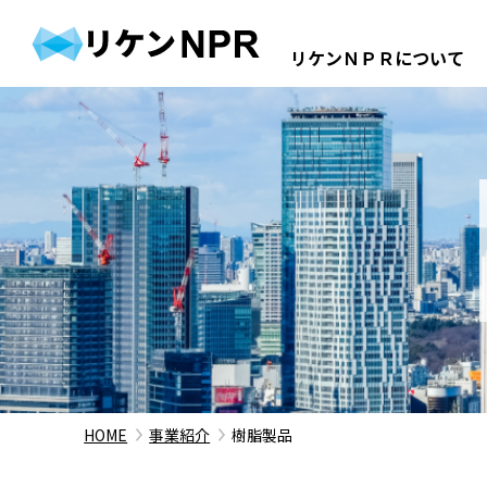
リケンＮＰＲについて
企業情報
事業紹介
IR情報
HOME
事業紹介
樹脂製品