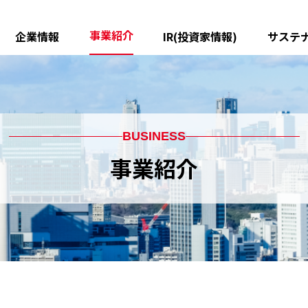
事業紹介
企業情報
IR(投資家情報)
サステ
メッセージ
ピストンリング
IR ニュース
船舶・産業用製品
グループ理念
中期経営計画
樹脂製品
精密加工部品
焼結部品
鋳鉄部品
会社概要
業績・財務データ
役員一覧
IR資料室
配管機器
熱エンジニアリング
ＥＭＣ
沿革
株式情報
グループ会社一覧(国内)
電子公告
金属射出成形品
表面処理技術
電動ユニ
グループ会社一覧(海外)
免責事項
機能性樹脂製品
磁性材製品
チタン・
BUSINESS
医療・災害救急医療
RV関係用品
事業紹介