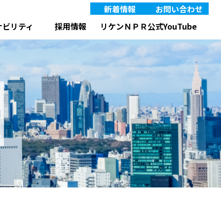
新着情報
お問い合わせ
IRニュース
JP
EN
リケンＮＰＲ公式YouTube
ナビリティ
採用情報
ット製品
タンタル合金