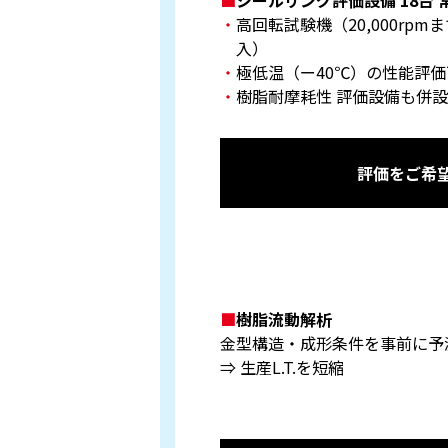
■
シールリング評価設備 18台 
・
高回転試験機（20,000rpm
入）
・
極低温（ー40℃）の性能評価
・
樹脂耐摩耗性 評価設備も併設
評価をご希
■
樹脂流動解析
金型構造・成形条件を事前に予
⇒ 生産L.T.を短縮