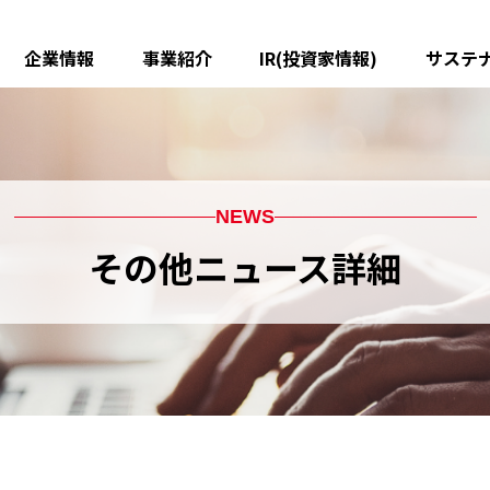
企業情報
事業紹介
IR(投資家情報)
サステ
メッセージ
ピストンリング
IR ニュース
船舶・産業用製品
グループ理念
中期経営計画
樹脂製品
精密加工部品
焼結部品
鋳鉄部品
会社概要
業績・財務データ
役員一覧
IR資料室
配管機器
熱エンジニアリング
ＥＭＣ
沿革
株式情報
グループ会社一覧(国内)
電子公告
金属射出成形品
表面処理技術
電動ユニ
グループ会社一覧(海外)
免責事項
機能性樹脂製品
磁性材製品
チタン・
NEWS
医療・災害救急医療
RV関係用品
その他ニュース詳細