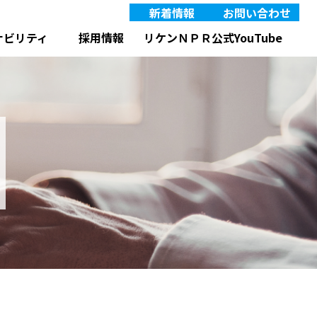
新着情報
お問い合わせ
IRニュース
JP
EN
リケンＮＰＲ公式YouTube
ナビリティ
採用情報
ット製品
タンタル合金