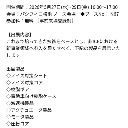
開催期間：2026年5月27日(水)~29日(金) 10:00～17:00
会場：パシフィコ横浜 ノース会場 ◆ブースNo： N67
参加料：無料 ［事前来場登録制］
【出展内容】
これまで培ってきた技術をベースとし、非ICEにおける
新事業領域へ参入を果たすべく、下記の製品を展示いた
します。
出展製品
◇ノイズ対策シート
◇ノイズ対策コア
◇樹脂ギア
◇電動車向け樹脂ケース
◇減速機製品
◇アクチュエータ製品
◇モータ製品
◇圧粉コア