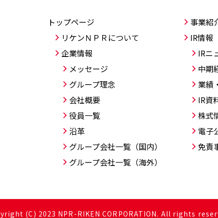
トップページ
事業紹
リケンＮＰＲについて
IR情報
企業情報
IRニ
メッセージ
中期
グループ理念
業績
会社概要
IR資
役員一覧
株式
沿革
電子
グループ会社一覧（国内）
免責
グループ会社一覧（海外）
yright (C) 2023 NPR-RIKEN CORPORATION. All rights reser