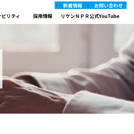
新着情報
お問い合わせ
IRニュース
JP
EN
リケンＮＰＲ公式YouTube
ナビリティ
採用情報
ット製品
タンタル合金