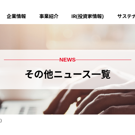
企業情報
事業紹介
IR(投資家情報)
サステ
メッセージ
ピストンリング
IR ニュース
船舶・産業用製品
グループ理念
中期経営計画
樹脂製品
精密加工部品
焼結部品
鋳鉄部品
会社概要
業績・財務データ
役員一覧
IR資料室
配管機器
熱エンジニアリング
ＥＭＣ
沿革
株式情報
グループ会社一覧(国内)
電子公告
金属射出成形品
表面処理技術
電動ユニ
グループ会社一覧(海外)
免責事項
機能性樹脂製品
磁性材製品
チタン・
NEWS
医療・災害救急医療
RV関係用品
その他ニュース一覧
粋）